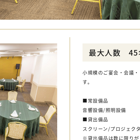
最大人数 45
小規模のご宴会・会議・
す。
■常設備品
音響設備/照明設備
■貸出備品
スクリーン/プロジェク
※貸出備品は数に限りが