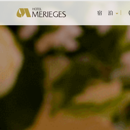
宿 泊
宿 泊
レストラン
宴会・会議
マンダ
宴会プ
客室案