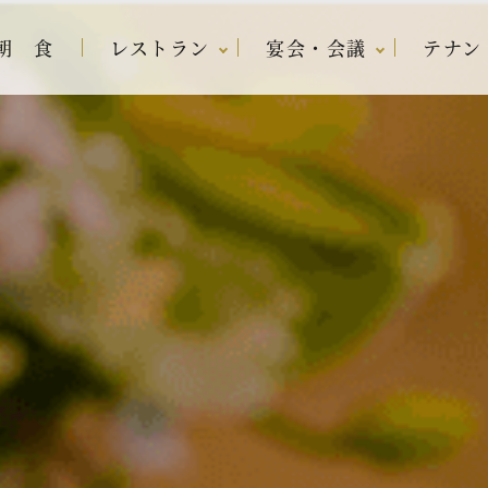
朝 食
レストラン
宴会・会議
テナン
リン
ラン
宿泊プラン一覧
レストラン アバ
宴会場・会議室
内