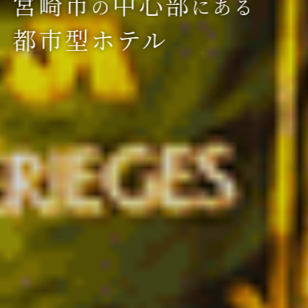
宮崎市
中心部
の
にある
都市型ホテル