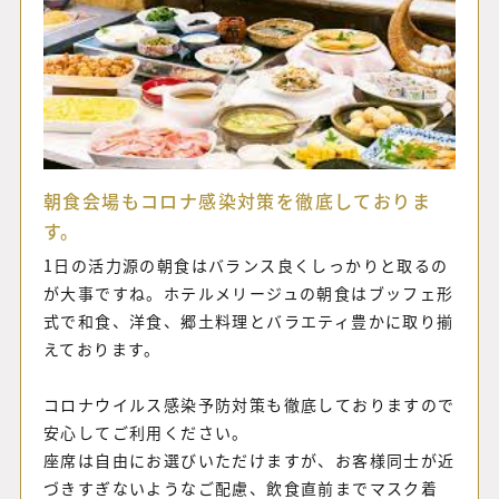
朝食会場もコロナ感染対策を徹底しておりま
す。
1日の活力源の朝食はバランス良くしっかりと取るの
が大事ですね。ホテルメリージュの朝食はブッフェ形
式で和食、洋食、郷土料理とバラエティ豊かに取り揃
えております。
コロナウイルス感染予防対策
も
徹底
しておりますので
安心してご利用ください。
座席は自由にお選びいただけますが、
お客様同士が近
づきすぎな
い
よう
な
ご配慮
、
飲食直前まで
マスク着