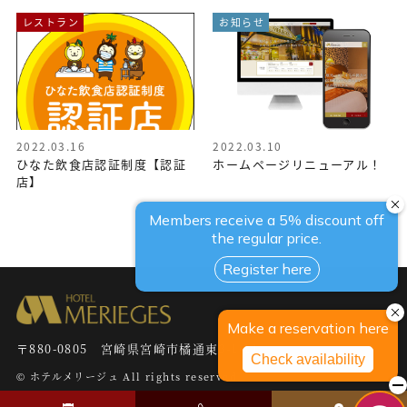
レストラン
お知らせ
2022.03.16
2022.03.10
ひなた飲食店認証制度【認証
ホームページリニューアル！
店】
〒880-0805 宮崎県宮崎市橘通東3-1-11
©
ホテルメリージュ
All rights reserved.