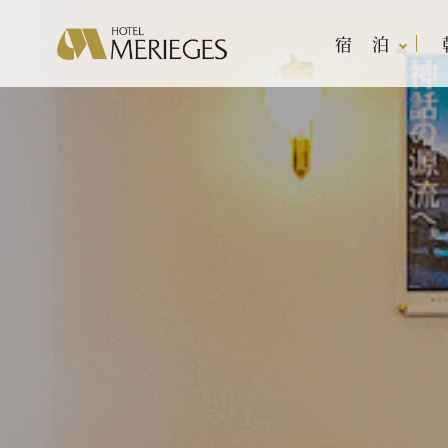
宿 泊
宿 泊
レストラン
宴会・会議
マンダ
宴会プ
客室案