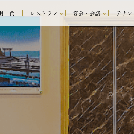
朝 食
レストラン
宴会・会議
テナン
リン
ラン
宿泊プラン一覧
レストラン アバ
宴会場・会議室
内