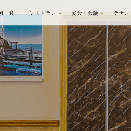
朝 食
レストラン
宴会・会議
テナン
リン
ラン
宿泊プラン一覧
レストラン アバ
宴会場・会議室
内