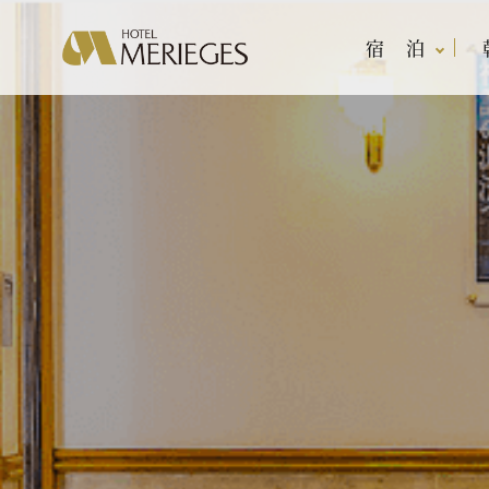
宿 泊
宿 泊
レストラン
宴会・会議
マンダ
宴会プ
客室案