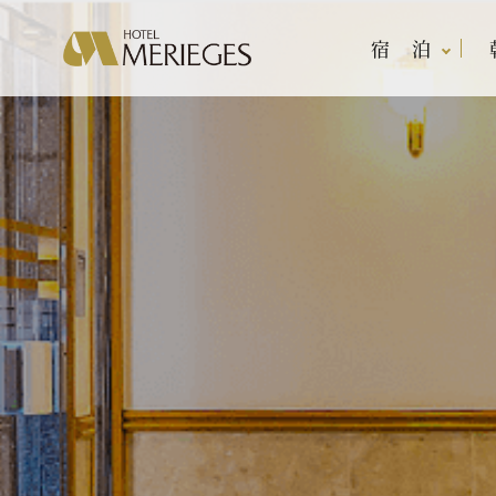
宿 泊
宿 泊
レストラン
宴会・会議
マンダ
宴会プ
客室案