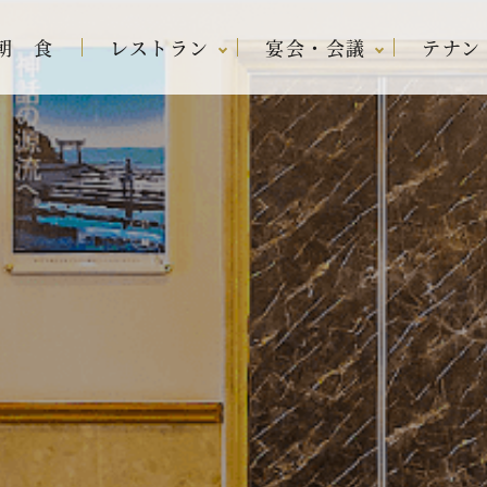
朝 食
レストラン
宴会・会議
テナン
リン
ラン
宿泊プラン一覧
レストラン アバ
宴会場・会議室
内